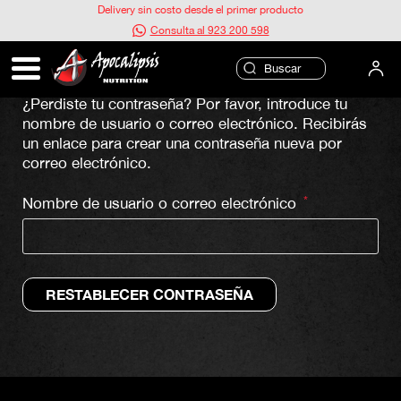
Ir
Delivery sin costo desde el primer producto
al
Consulta al 923 200 598
CONTRASEÑA PERDIDA
contenido
¿Perdiste tu contraseña? Por favor, introduce tu
nombre de usuario o correo electrónico. Recibirás
un enlace para crear una contraseña nueva por
correo electrónico.
*
Nombre de usuario o correo electrónico
Obligatorio
RESTABLECER CONTRASEÑA