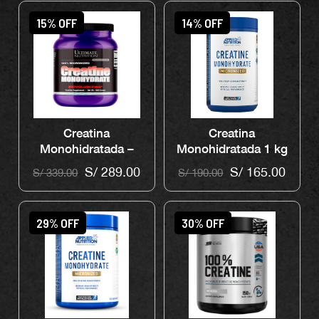
15% OFF
14% OFF
Creatina
Creatina
Monohidratada –
Monohidratada 1 kg
Ultimate Nutrition
– Applied Nutrition
S/
289.00
S/
165.00
S/
339.00
S/
190.00
1Kg
29% OFF
30% OFF