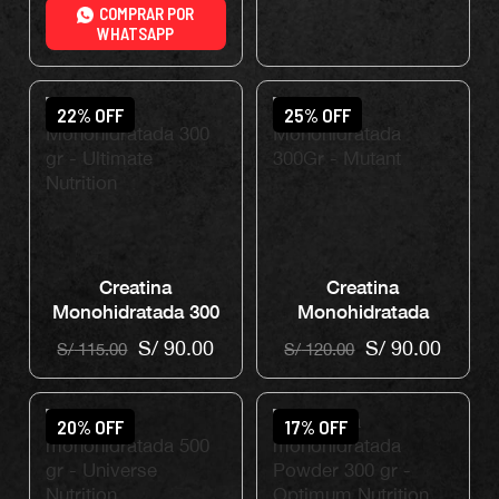
COMPRAR POR
WHATSAPP
22% OFF
25% OFF
Creatina
Creatina
Monohidratada 300
Monohidratada
gr – Ultimate
300Gr – Mutant
S/
90.00
S/
90.00
S/
115.00
S/
120.00
Nutrition
20% OFF
17% OFF