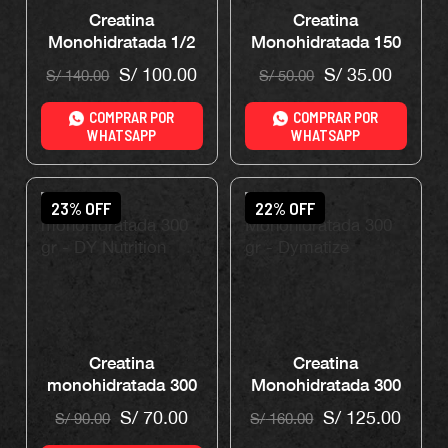
Creatina
Creatina
Monohidratada 1/2
Monohidratada 150
kg – Applied
gr – Universe
S/
100.00
S/
35.00
S/
140.00
S/
50.00
Nutrition
Nutrition
COMPRAR POR
COMPRAR POR
WHATSAPP
WHATSAPP
23% OFF
22% OFF
Creatina
Creatina
monohidratada 300
Monohidratada 300
gr – DY Nutrition
gr – Dymatize
S/
70.00
S/
125.00
S/
90.00
S/
160.00