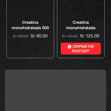
Creatina
Creatina
monohidratada 500
monohidratada
gr – Universe
Powder 300 gr –
S/
80.00
S/
125.00
S/
100.00
S/
150.00
Nutrition
Optimum Nutrition
COMPRAR POR
WHATSAPP