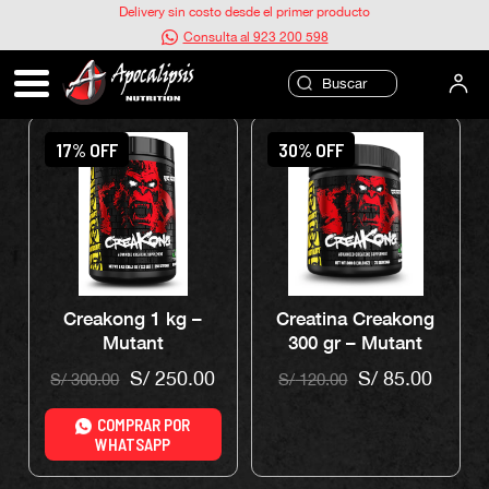
Ir
Delivery sin costo desde el primer producto
al
Consulta al 923 200 598
CREATINA MONOHIDRATADA
contenido
17% OFF
30% OFF
Creakong 1 kg –
Creatina Creakong
Mutant
300 gr – Mutant
S/
250.00
S/
85.00
S/
300.00
S/
120.00
COMPRAR POR
WHATSAPP