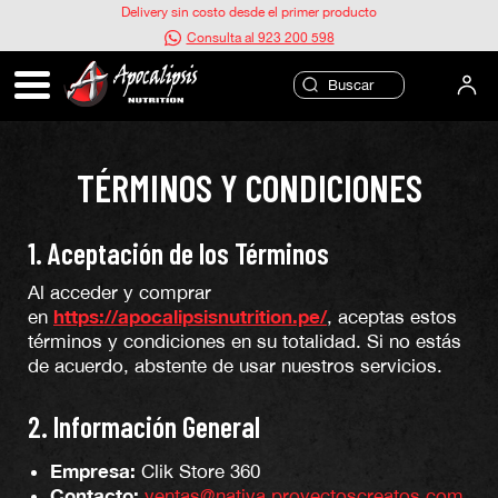
Ir
Delivery sin costo desde el primer producto
al
Consulta al 923 200 598
contenido
TÉRMINOS Y CONDICIONES
1. Aceptación de los Términos
Al acceder y comprar
https://apocalipsisnutrition.pe/
en
, aceptas estos
términos y condiciones en su totalidad. Si no estás
de acuerdo, abstente de usar nuestros servicios.
2. Información General
Empresa:
Clik Store 360
Contacto:
ventas@nativa.proyectoscreatos.com