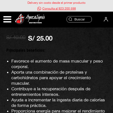
Ir
Delivery sin costo desde el primer producto
al
Consulta al 923 200 598
contenido
BIGM Caja 10 und – Universe Nutrition
(Chocolate)
S/
40.00
S/
25.00
El
El
precio
precio
original
actual
Principales beneficios:
era:
es:
S/ 40.00.
S/ 25.00.
Favorece el aumento de masa muscular y peso
corporal.
Aporta una combinación de proteínas y
carbohidratos para apoyar el crecimiento
muscular.
Contribuye a la recuperación después de
entrenamientos intensos.
Ayuda a incrementar la ingesta diaria de calorías
de forma práctica.
Proporciona energía para mejorar el rendimiento