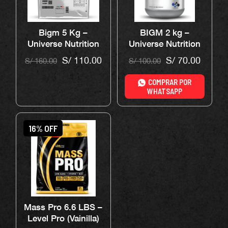
Bigm 5 Kg –
BIGM 2 kg –
Universe Nutrition
Universe Nutrition
(Chocolate)
S/
110.00
S/
70.00
S/
160.00
S/
100.00
COMPRAR POR
WHATSAPP
16% OFF
Mass Pro 6.6 LBS –
Level Pro (Vainilla)