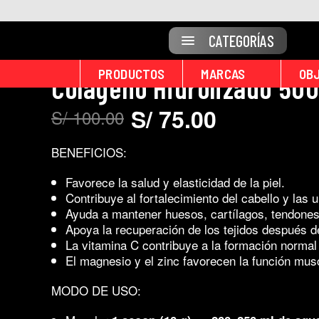
Ir
25% OFF
al
contenido
CATEGORÍAS
PRODUCTOS
MARCAS
OB
Colágeno Hidrolizado 500 
S/
75.00
S/
100.00
El
El
precio
precio
original
actual
BENEFICIOS:
era:
es:
S/ 100.00.
S/ 75.00.
Favorece la salud y elasticidad de la piel.
Contribuye al fortalecimiento del cabello y las 
Ayuda a mantener huesos, cartílagos, tendones
Apoya la recuperación de los tejidos después de
La vitamina C contribuye a la formación normal
El magnesio y el zinc favorecen la función musc
MODO DE USO: