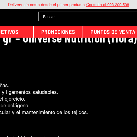
Delivery sin costo desde el primer producto
Consulta al 923 200 598
JETIVOS
PROMOCIONES
PUNTOS DE VENTA
gr – Universe Nutrition (Mora)
uñas.
 y ligamentos saludables.
l ejercicio.
 de colágeno.
ular y el mantenimiento de los tejidos.