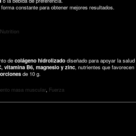
o la bebida de preferencia.
a
 forma constante para obtener mejores resultados.
Nutrition
ento de
diseñado para apoyar la salud d
colágeno hidrolizado
, nutrientes que favorecen
C, vitamina B6, magnesio y zinc
de 10 g.
porciones
ento masa muscular
,
Fuerza