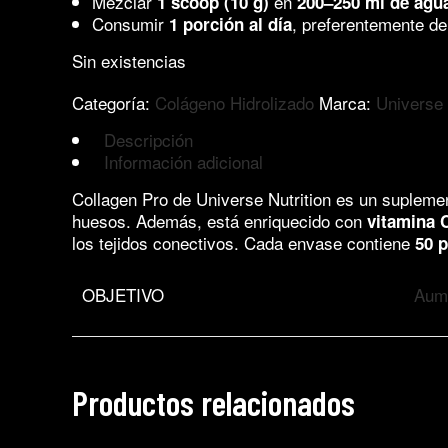
Mezclar
en
1 scoop (10 g)
200–250 ml de agu
Consumir
, preferentemente de
1 porción al día
Sin existencias
Categoría:
Colágeno Hidrolizado
Marca:
Universe 
Descripción
Información adicional
Collagen Pro de Universe Nutrition es un suplem
huesos. Además, está enriquecido con
vitamina 
los tejidos conectivos. Cada envase contiene
50 
OBJETIVO
Aum
Productos relacionados