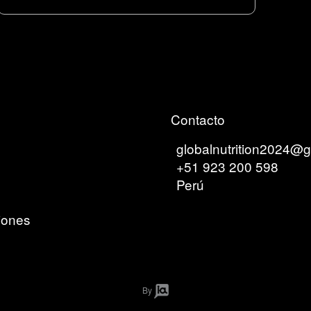
Contacto
globalnutrition2024@
+51 923 200 598
Perú
iones
By