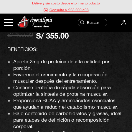
Ir
Delivery sin costo desde el primer producto
al
Consulta al 923 200 598
contenido
Iso surge 5 LB – Mutant (Vainilla)
S/
400.00
S/
355.00
El
El
precio
precio
original
actual
BENEFICIOS:
era:
es:
S/ 400.00.
S/ 355.00.
Aporta 25 g de proteína de alta calidad por
porción.
Favorece el crecimiento y la recuperación
muscular después del entrenamiento.
Contiene proteína de rápida absorción para
optimizar la síntesis de proteína muscular.
Proporciona BCAA y aminoácidos esenciales
que ayudan a reducir el catabolismo muscular.
Bajo contenido de carbohidratos y grasas, ideal
para etapas de definición o recomposición
corporal.