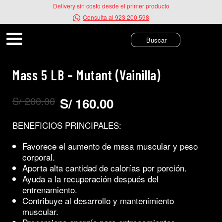
Ir
Delivery sin costo desde el primer producto
al
Consulta al 923 200 598
contenido
Mass 5 LB – Mutant (Vainilla)
S/
200.00
S/
160.00
El
El
precio
precio
original
actual
BENEFICIOS PRINCIPALES:
era:
es:
S/ 200.00.
S/ 160.00.
Favorece el aumento de masa muscular y peso
corporal.
Aporta alta cantidad de calorías por porción.
Ayuda a la recuperación después del
entrenamiento.
Contribuye al desarrollo y mantenimiento
muscular.