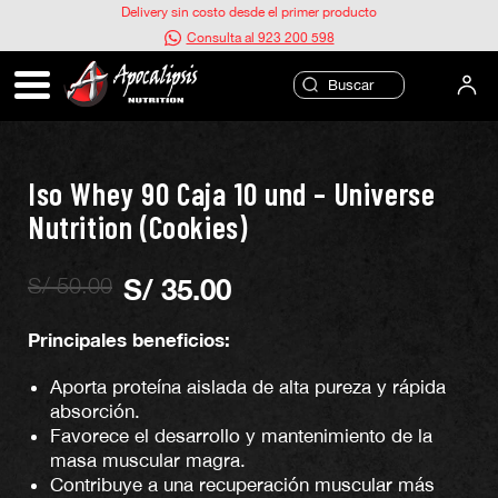
Ir
Delivery sin costo desde el primer producto
al
Consulta al 923 200 598
contenido
Iso Whey 90 Caja 10 und – Universe
Nutrition (Cookies)
S/
50.00
S/
35.00
El
El
precio
precio
original
actual
Principales beneficios:
era:
es:
S/ 50.00.
S/ 35.00.
Aporta proteína aislada de alta pureza y rápida
absorción.
Favorece el desarrollo y mantenimiento de la
masa muscular magra.
Contribuye a una recuperación muscular más