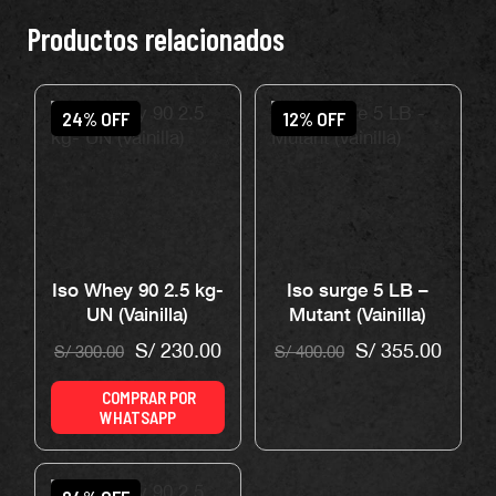
Productos relacionados
24% OFF
12% OFF
Iso Whey 90 2.5 kg-
Iso surge 5 LB –
UN (Vainilla)
Mutant (Vainilla)
S/
230.00
S/
355.00
S/
300.00
S/
400.00
COMPRAR POR
WHATSAPP